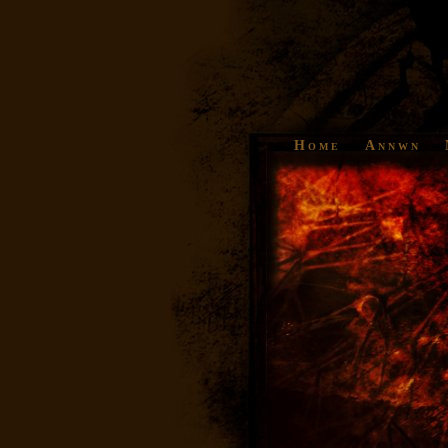
Home
Annwn