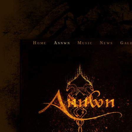
Home
Annwn
Music
News
Gal