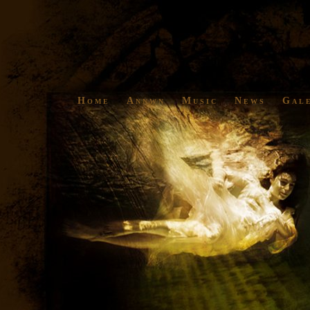
Home
Annwn
Music
News
Gal